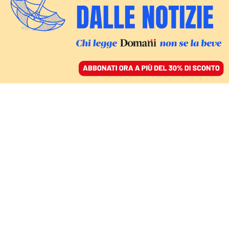
ACCEDI
SFOGLIA IL GIORNALE
/
ABBONATI
Europa
IL CLIMA IN EUROPA
Siamo tutti in pericolo per il caldo che
uccide, ma i leader fingono di no