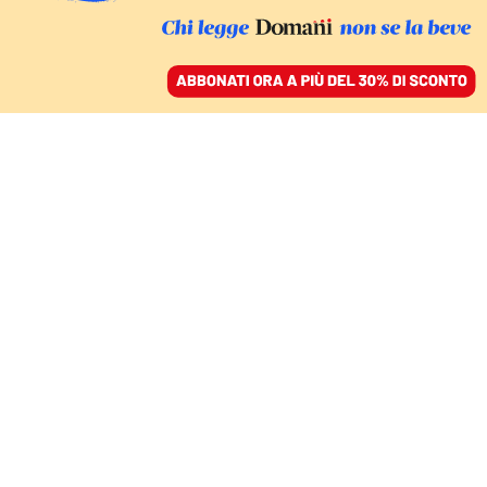
ACCEDI
SFOGLIA IL GIORNALE
/
ABBONATI
UN GRAN BEL MANZO
FATTI
La poco nota sindrome alfa-gal sarà
sempre più diffusa. Colpa del clima
LORENZO SANTUCCI