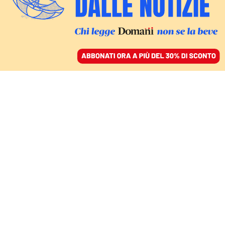
ACCEDI
SFOGLIA IL GIORNALE
/
ABBONATI
California
MONDO
Scott Cummings: «Trump abusa
della legge. È un golpe mascherato»