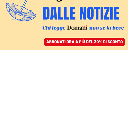
ACCEDI
SFOGLIA IL GIORNALE
/
ABBONATI
romanzi
CULTURA
La mia gioventù bruciacchiata