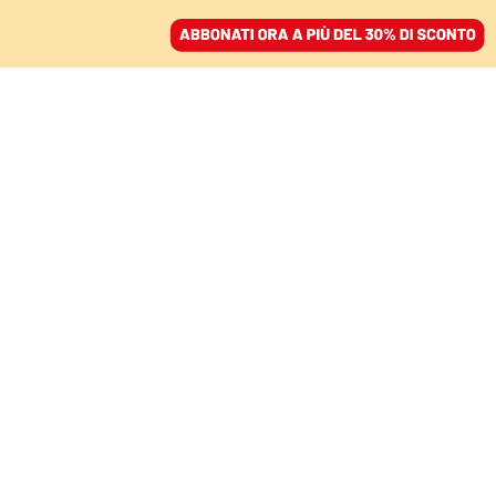
ACCEDI
SFOGLIA IL GIORNALE
/
ABBONATI
L’ANALISI DEL LINGUISTA
Egocentrici e
anestetizzanti, Sanremo
è il festival dei testi
brutti
MASSIMO ARCANGELI
25 febbraio 2026 • 07:00